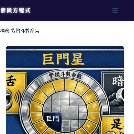
標籤
紫微斗數命宮