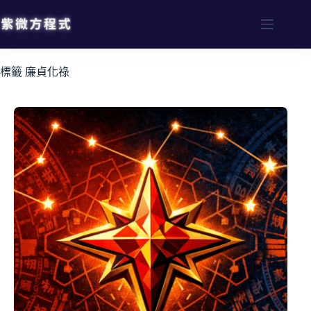
標籤
廉貞化祿