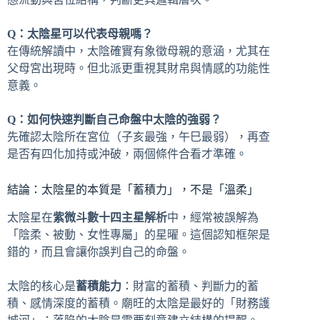
Q：太陰星可以代表母親嗎？
在傳統解讀中，太陰確實有象徵母親的意涵，尤其在
父母宮出現時。但北派更重視其財帛與情感的功能性
意義。
Q：如何快速判斷自己命盤中太陰的強弱？
先確認太陰所在宮位（子亥最強，午巳最弱），再查
是否有四化加持或沖破，兩個條件合看才準確。
結論：太陰星的本質是「蓄積力」，不是「溫柔」
太陰星在
紫微斗數十四主星解析
中，經常被誤解為
「陰柔、被動、女性專屬」的星曜。這個認知框架是
錯的，而且會讓你誤判自己的命盤。
太陰的核心是
蓄積能力
：財富的蓄積、判斷力的蓄
積、感情深度的蓄積。廟旺的太陰是最好的「財務護