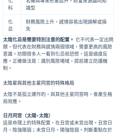
化
名聲與專業形象提升，財富來源趨向知
科
識型
化
財務風險上升，感情容易出現誤解或損
忌
失
太陰化忌是需要特別注意的配置。
它不代表一定出問
題，但代表在財務與感情兩個領域，需要更高的風險
意識。坊間很多人一看到化忌就恐慌，這是過度反
應。正確做法是：識別風險場域，提前建立防護機
制。
太陰星與其他主星同宮的特殊格局
太陰不是孤立運作的，與其他主星同宮時，會產生格
局效應。
日月同宮（太陽+太陰）
這是命理上的特殊配置，在丑宮或未宮出現。丑宮日
月，陰強陽弱；未宮日月，陽強陰弱。判斷重點在於