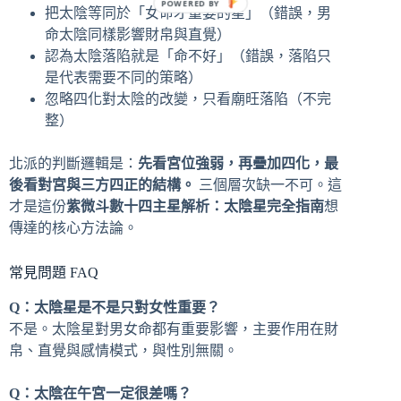
把太陰等同於「女命才重要的星」（錯誤，男
命太陰同樣影響財帛與直覺）
認為太陰落陷就是「命不好」（錯誤，落陷只
是代表需要不同的策略）
忽略四化對太陰的改變，只看廟旺落陷（不完
整）
北派的判斷邏輯是：
先看宮位強弱，再疊加四化，最
後看對宮與三方四正的結構。
三個層次缺一不可。這
才是這份
紫微斗數十四主星解析：太陰星完全指南
想
傳達的核心方法論。
常見問題 FAQ
Q：太陰星是不是只對女性重要？
不是。太陰星對男女命都有重要影響，主要作用在財
帛、直覺與感情模式，與性別無關。
Q：太陰在午宮一定很差嗎？