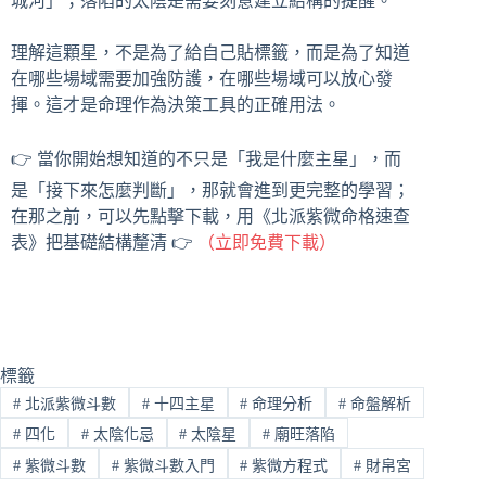
城河」；落陷的太陰是需要刻意建立結構的提醒。
理解這顆星，不是為了給自己貼標籤，而是為了知道
在哪些場域需要加強防護，在哪些場域可以放心發
揮。這才是命理作為決策工具的正確用法。
👉 當你開始想知道的不只是「我是什麼主星」，而
是「接下來怎麼判斷」，那就會進到更完整的學習；
在那之前，可以先點擊下載，用《北派紫微命格速查
表》把基礎結構釐清 👉
（立即免費下載）
標籤
#
北派紫微斗數
#
十四主星
#
命理分析
#
命盤解析
#
四化
#
太陰化忌
#
太陰星
#
廟旺落陷
#
紫微斗數
#
紫微斗數入門
#
紫微方程式
#
財帛宮