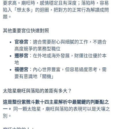
要求高。廟旺時，感情穩定且有深度；落陷時，容易
陷入「想太多」的迴圈，把對方的正常行為解讀成問
題。
其他重要宮位快速對照
官祿宮
：適合需要耐心與細膩的工作，不適合
高度競爭的業務型職位
遷移宮
：在外地或海外發展，財運往往優於本
地
福德宮
：內心世界豐富，但容易過度思考，需
要有意識地「關機」
太陰星廟旺與落陷的差距有多大？
這是整份紫微斗數十四主星解析中最關鍵的判斷點之
一。
同一顆太陰星，廟旺與落陷的表現可以是天壤之
別。