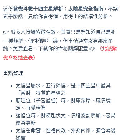
這份
紫微斗數十四主星解析：太陰星完全指南
，不講
玄學廢話，只給你看得懂、用得上的結構性分析。
👉 很多人接觸紫微斗數，其實只是想知道自己是哪
一種類型、個性偏哪一邊，但事情通常沒有那麼單
純。免費查看，下載你的命格關鍵配置 👉
（北派紫
微命格速查表）
重點整理
太陰星屬水，五行歸陰，是十四主星中最具
「蓄財」特質的星曜之一
廟旺位（子宮最強）時，財庫深厚、感情穩
定、直覺精準
落陷位時，財務起伏大、情緒波動明顯、容易
優柔寡斷
太陰在
命宮
：性格內斂、外柔內剛，適合幕後
操盤