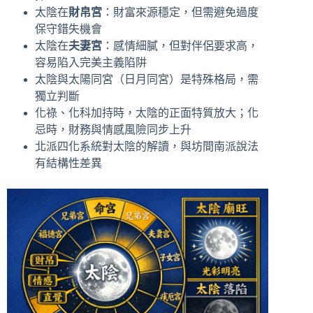
太陰在
財帛宮
：財富來源穩定，但需避免過度
保守錯失機會
太陰在
夫妻宮
：感情細膩，但對伴侶要求高，
容易陷入完美主義陷阱
太陰與太陽同宮（日月同宮）是特殊格局，需
獨立判斷
化祿、化科加持時，太陰的正面特質放大；化
忌時，財務與情感風險同步上升
北派四化系統對太陰的解讀，與坊間南派說法
有結構性差異