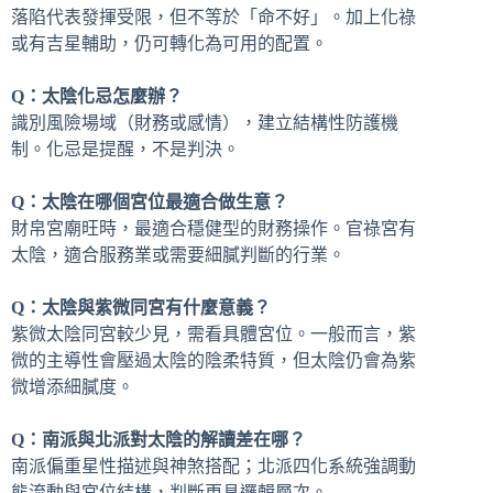
落陷代表發揮受限，但不等於「命不好」。加上化祿
或有吉星輔助，仍可轉化為可用的配置。
Q：太陰化忌怎麼辦？
識別風險場域（財務或感情），建立結構性防護機
制。化忌是提醒，不是判決。
Q：太陰在哪個宮位最適合做生意？
財帛宮廟旺時，最適合穩健型的財務操作。官祿宮有
太陰，適合服務業或需要細膩判斷的行業。
Q：太陰與紫微同宮有什麼意義？
紫微太陰同宮較少見，需看具體宮位。一般而言，紫
微的主導性會壓過太陰的陰柔特質，但太陰仍會為紫
微增添細膩度。
Q：南派與北派對太陰的解讀差在哪？
南派偏重星性描述與神煞搭配；北派四化系統強調動
態流動與宮位結構，判斷更具邏輯層次。