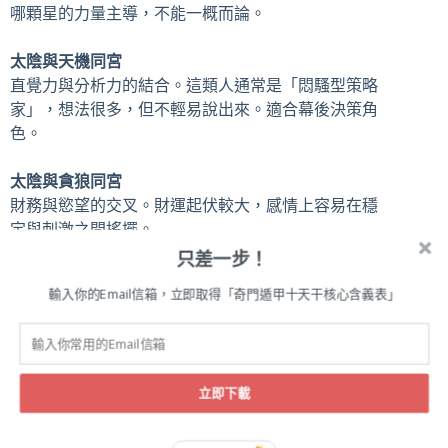
哪顆星的力量主導，不能一概而論。
太陰與天機同宮
直覺力與分析力的結合。這類人通常是「悶騷型策略
家」，想法很多，但不輕易說出來。適合幕後決策角
色。
太陰與貪狼同宮
財務與慾望的交叉。財運起伏較大，感情上容易在穩
定與刺激之間搖擺。
只差一步！
北派四化系統如何解讀太陰星？與坊間說法的差異
輸入你的Email信箱，立即取得「奇門遁甲十天干核心含義表」
北派紫微斗數對太陰的解讀，核心在於「四化流
動」，而非單純看星性。
這是與坊間南派或傳統說法
最大的結構性差異。
立即下載
坊間常見的錯誤解讀：